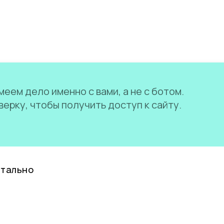
еем дело именно с вами, а не с ботом.
ерку, чтобы получить доступ к сайту.
нтально