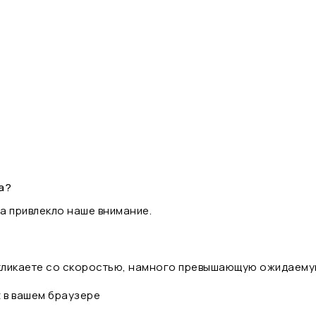
а?
а привлекло наше внимание.
 кликаете со скоростью, намного превышающую ожидаему
t в вашем браузере