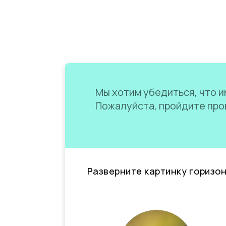
Мы хотим убедиться, что им
Пожалуйста, пройдите пров
Разверните картинку горизо