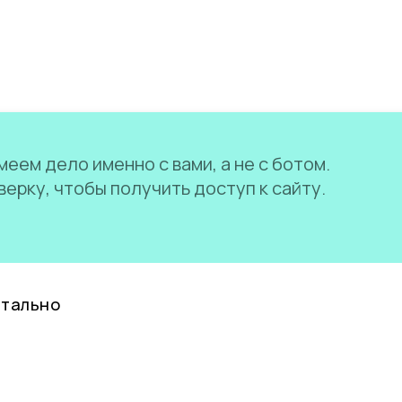
еем дело именно с вами, а не с ботом.
ерку, чтобы получить доступ к сайту.
нтально