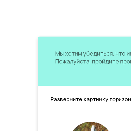
Мы хотим убедиться, что им
Пожалуйста, пройдите пров
Разверните картинку горизо