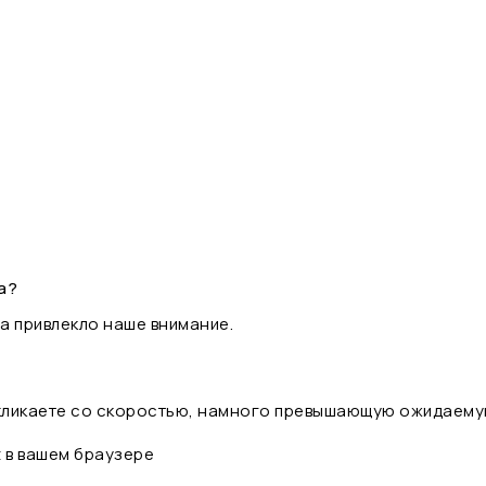
а?
а привлекло наше внимание.
 кликаете со скоростью, намного превышающую ожидаему
t в вашем браузере