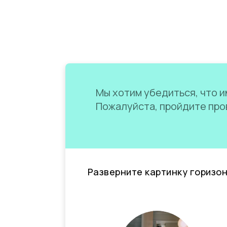
Мы хотим убедиться, что им
Пожалуйста, пройдите пров
Разверните картинку горизо