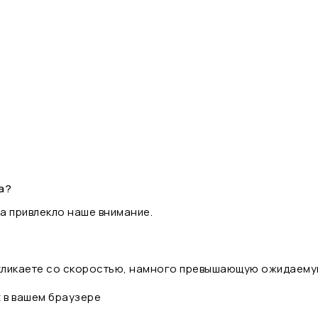
а?
а привлекло наше внимание.
 кликаете со скоростью, намного превышающую ожидаему
t в вашем браузере