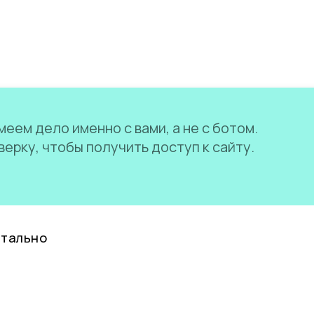
еем дело именно с вами, а не с ботом.
ерку, чтобы получить доступ к сайту.
нтально