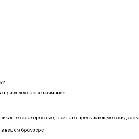
а?
а привлекло наше внимание.
 кликаете со скоростью, намного превышающую ожидаему
t в вашем браузере