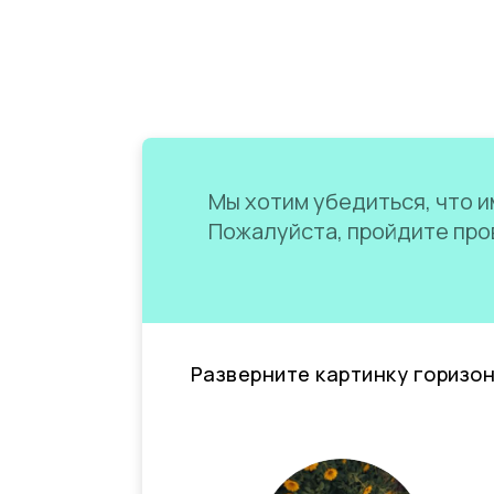
Мы хотим убедиться, что им
Пожалуйста, пройдите пров
Разверните картинку горизо