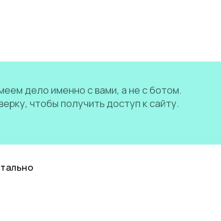
еем дело именно с вами, а не с ботом.
ерку, чтобы получить доступ к сайту.
нтально