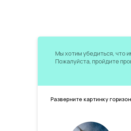
Мы хотим убедиться, что им
Пожалуйста, пройдите пров
Разверните картинку горизо