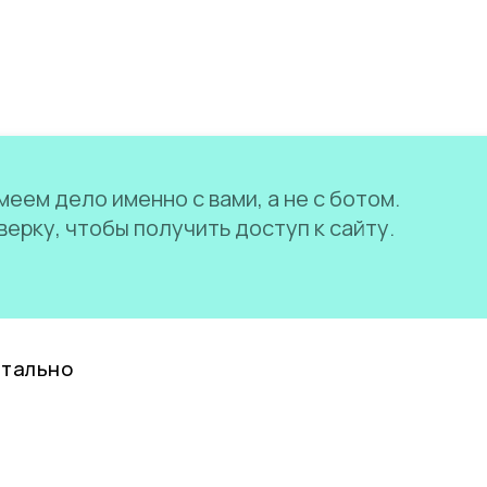
еем дело именно с вами, а не с ботом.
ерку, чтобы получить доступ к сайту.
нтально