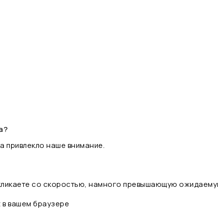
а?
а привлекло наше внимание.
 кликаете со скоростью, намного превышающую ожидаему
t в вашем браузере