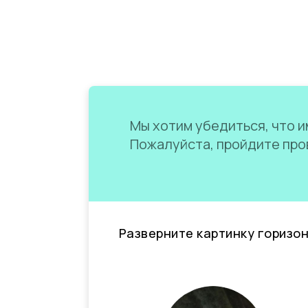
Мы хотим убедиться, что им
Пожалуйста, пройдите пров
Разверните картинку горизо