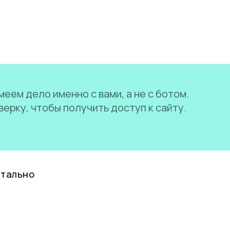
еем дело именно с вами, а не с ботом.
ерку, чтобы получить доступ к сайту.
нтально