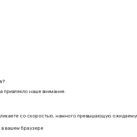
а?
а привлекло наше внимание.
 кликаете со скоростью, намного превышающую ожидаему
t в вашем браузере