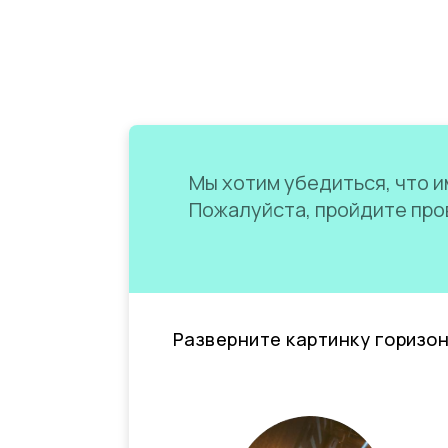
Мы хотим убедиться, что им
Пожалуйста, пройдите пров
Разверните картинку горизо