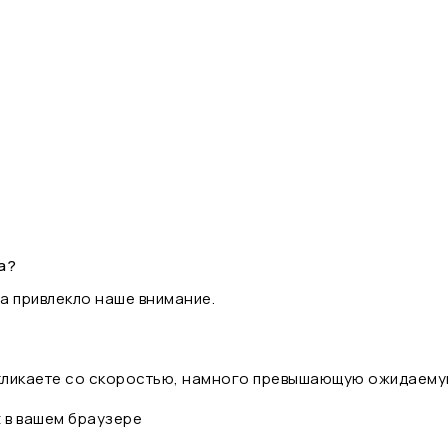
а?
а привлекло наше внимание.
 кликаете со скоростью, намного превышающую ожидаему
t в вашем браузере