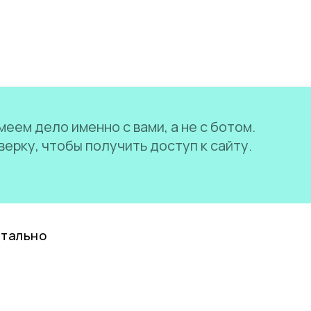
еем дело именно с вами, а не с ботом.
ерку, чтобы получить доступ к сайту.
нтально