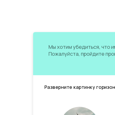
Мы хотим убедиться, что им
Пожалуйста, пройдите пров
Разверните картинку горизо