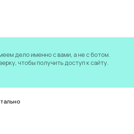
еем дело именно с вами, а не с ботом.
ерку, чтобы получить доступ к сайту.
нтально