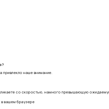
а?
а привлекло наше внимание.
 кликаете со скоростью, намного превышающую ожидаему
t в вашем браузере