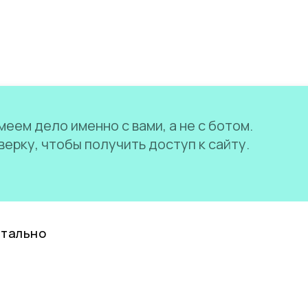
еем дело именно с вами, а не с ботом.
ерку, чтобы получить доступ к сайту.
нтально