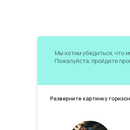
Мы хотим убедиться, что им
Пожалуйста, пройдите пров
Разверните картинку горизо