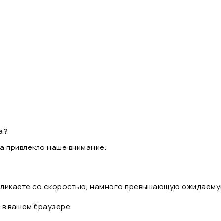
а?
а привлекло наше внимание.
 кликаете со скоростью, намного превышающую ожидаему
t в вашем браузере