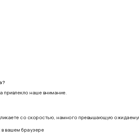
а?
а привлекло наше внимание.
 кликаете со скоростью, намного превышающую ожидаему
t в вашем браузере