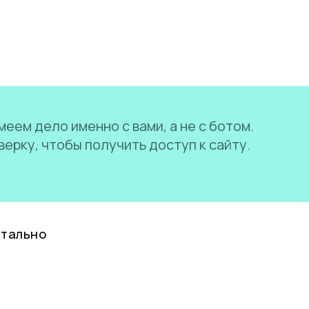
еем дело именно с вами, а не с ботом.
ерку, чтобы получить доступ к сайту.
нтально