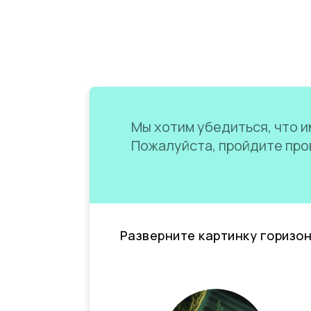
Мы хотим убедиться, что им
Пожалуйста, пройдите пров
Разверните картинку горизо