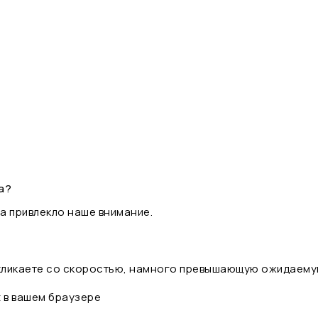
а?
а привлекло наше внимание.
 кликаете со скоростью, намного превышающую ожидаему
t в вашем браузере