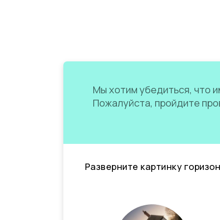
Мы хотим убедиться, что им
Пожалуйста, пройдите пров
Разверните картинку горизо