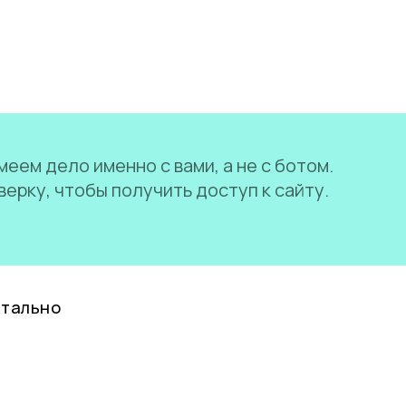
еем дело именно с вами, а не с ботом.
ерку, чтобы получить доступ к сайту.
нтально