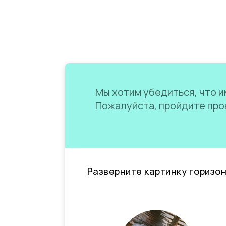
Мы хотим убедиться, что им
Пожалуйста, пройдите пров
Разверните картинку горизо