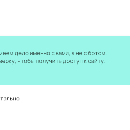
еем дело именно с вами, а не с ботом.
ерку, чтобы получить доступ к сайту.
нтально