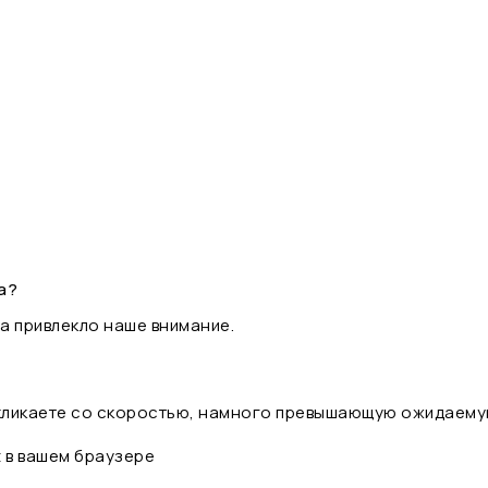
а?
а привлекло наше внимание.
 кликаете со скоростью, намного превышающую ожидаему
t в вашем браузере