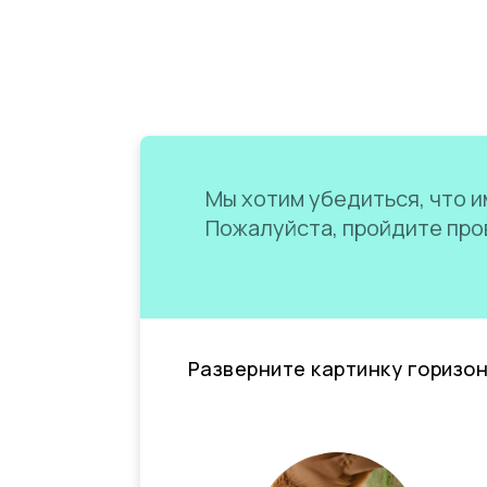
Мы хотим убедиться, что им
Пожалуйста, пройдите пров
Разверните картинку горизо