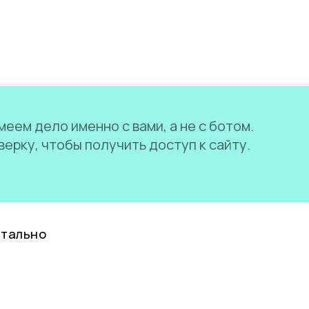
еем дело именно с вами, а не с ботом.
ерку, чтобы получить доступ к сайту.
нтально