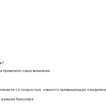
а?
а привлекло наше внимание.
 кликаете со скоростью, намного превышающую ожидаему
t в вашем браузере