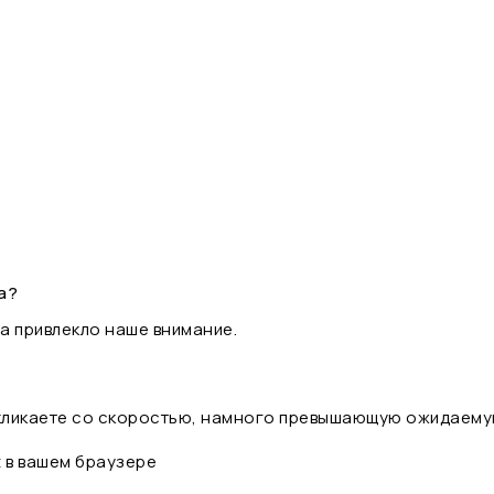
а?
а привлекло наше внимание.
 кликаете со скоростью, намного превышающую ожидаему
t в вашем браузере