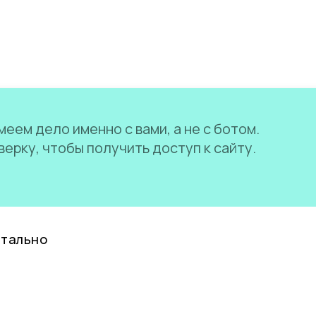
еем дело именно с вами, а не с ботом.
ерку, чтобы получить доступ к сайту.
нтально