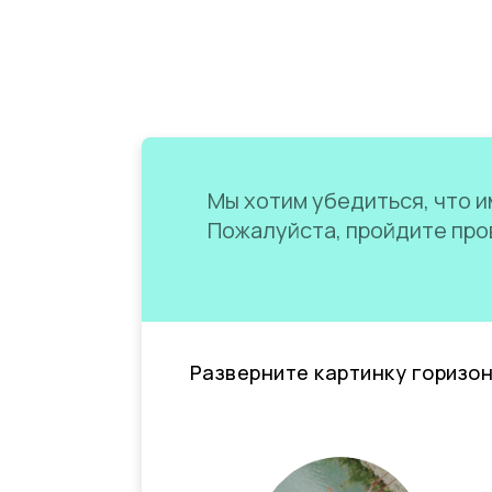
Мы хотим убедиться, что им
Пожалуйста, пройдите пров
Разверните картинку горизо