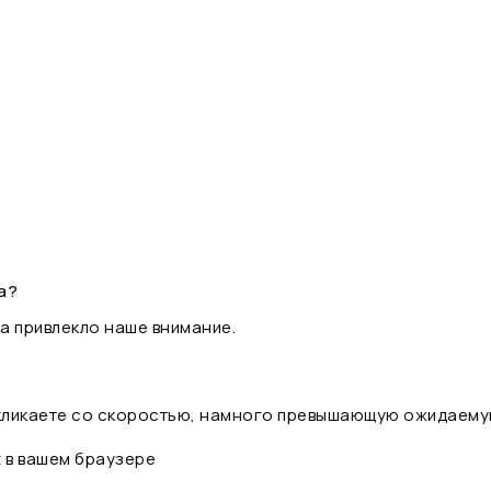
а?
а привлекло наше внимание.
 кликаете со скоростью, намного превышающую ожидаему
t в вашем браузере