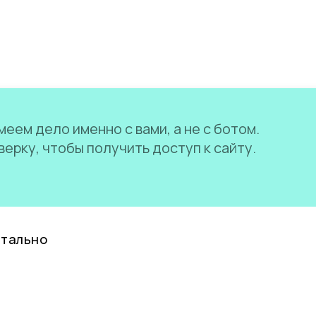
еем дело именно с вами, а не с ботом.
ерку, чтобы получить доступ к сайту.
нтально