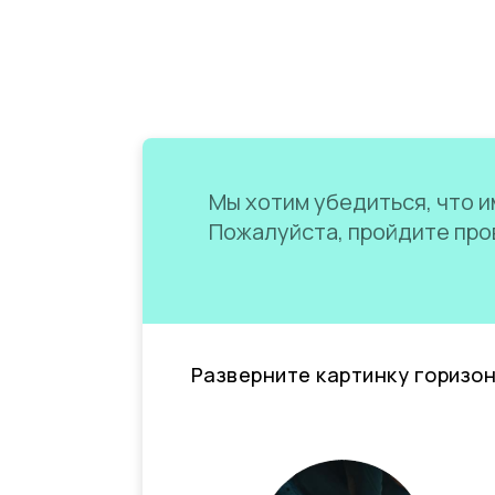
Мы хотим убедиться, что им
Пожалуйста, пройдите пров
Разверните картинку горизо