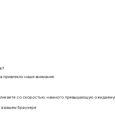
а?
а привлекло наше внимание.
 кликаете со скоростью, намного превышающую ожидаему
t в вашем браузере