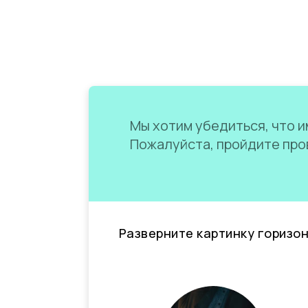
Мы хотим убедиться, что им
Пожалуйста, пройдите пров
Разверните картинку горизо