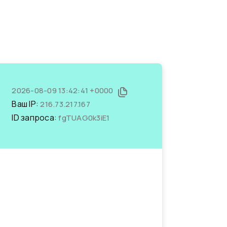
2026-08-09 13:42:41 +0000
Ваш IP:
216.73.217.167
ID запроса:
fgTUAG0k3iE1