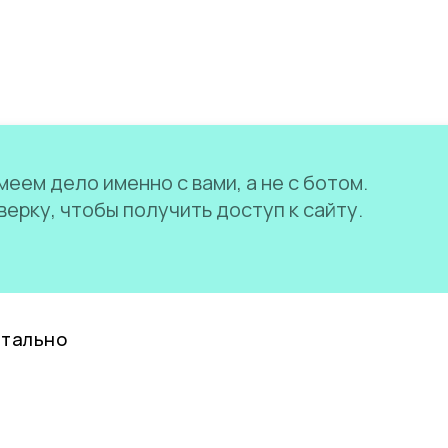
еем дело именно с вами, а не с ботом.
ерку, чтобы получить доступ к сайту.
нтально