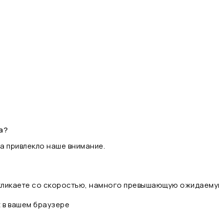
а?
а привлекло наше внимание.
 кликаете со скоростью, намного превышающую ожидаему
t в вашем браузере