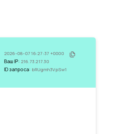
2026-08-07 16:27:37 +0000
Ваш IP:
216.73.217.30
ID запроса:
bRUgmh3VpSw1