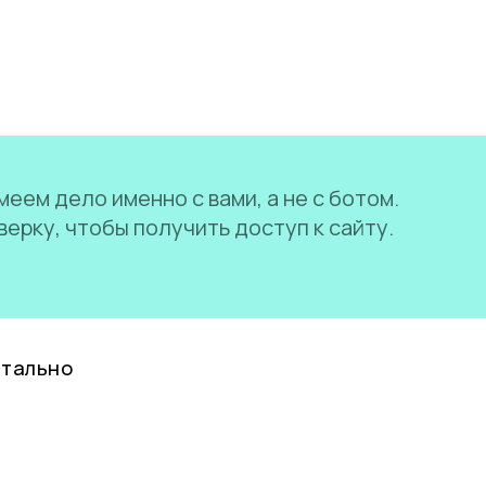
еем дело именно с вами, а не с ботом.
ерку, чтобы получить доступ к сайту.
нтально