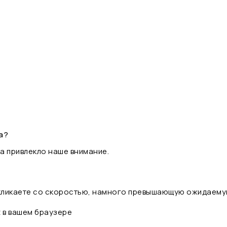
а?
а привлекло наше внимание.
 кликаете со скоростью, намного превышающую ожидаему
t в вашем браузере