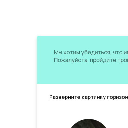
Мы хотим убедиться, что им
Пожалуйста, пройдите пров
Разверните картинку горизо