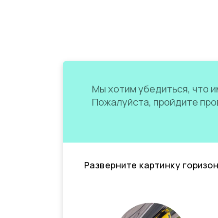
Мы хотим убедиться, что им
Пожалуйста, пройдите пров
Разверните картинку горизо