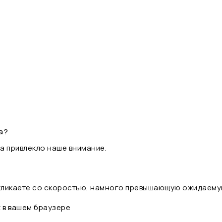
а?
а привлекло наше внимание.
 кликаете со скоростью, намного превышающую ожидаему
t в вашем браузере