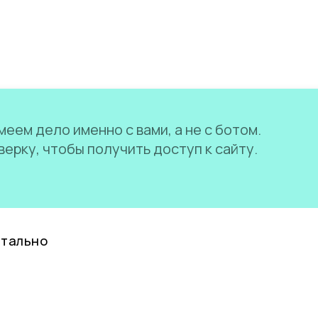
еем дело именно с вами, а не с ботом.
ерку, чтобы получить доступ к сайту.
нтально