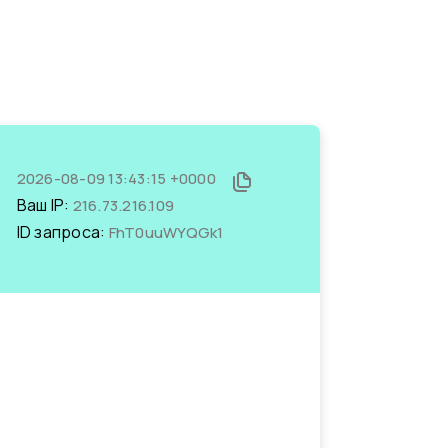
2026-08-09 13:43:15 +0000
Ваш IP:
216.73.216.109
ID запроса:
FhT0uuWYQGk1