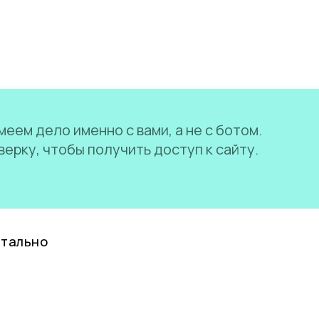
еем дело именно с вами, а не с ботом.
ерку, чтобы получить доступ к сайту.
нтально