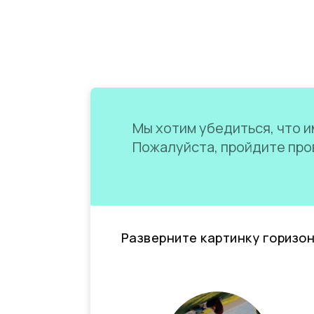
Мы хотим убедиться, что им
Пожалуйста, пройдите пров
Разверните картинку горизо