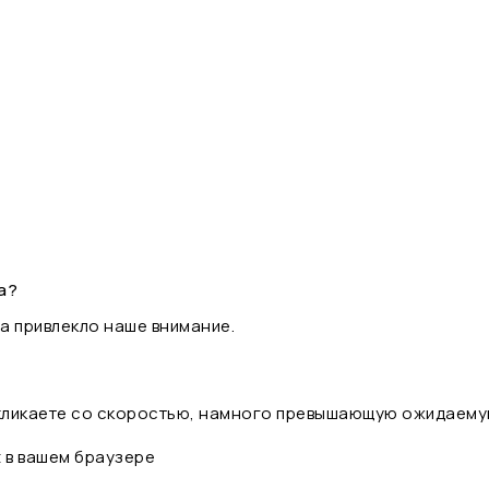
а?
а привлекло наше внимание.
 кликаете со скоростью, намного превышающую ожидаему
t в вашем браузере