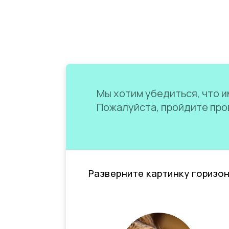
Мы хотим убедиться, что им
Пожалуйста, пройдите пров
Разверните картинку горизо