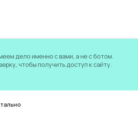
еем дело именно с вами, а не с ботом.
ерку, чтобы получить доступ к сайту.
нтально