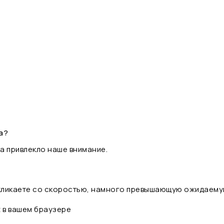
а?
а привлекло наше внимание.
 кликаете со скоростью, намного превышающую ожидаему
t в вашем браузере