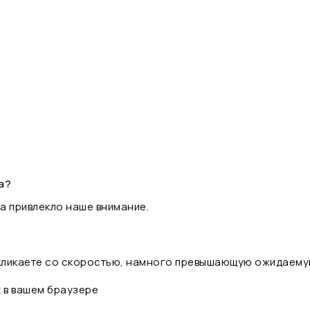
а?
а привлекло наше внимание.
 кликаете со скоростью, намного превышающую ожидаему
t в вашем браузере