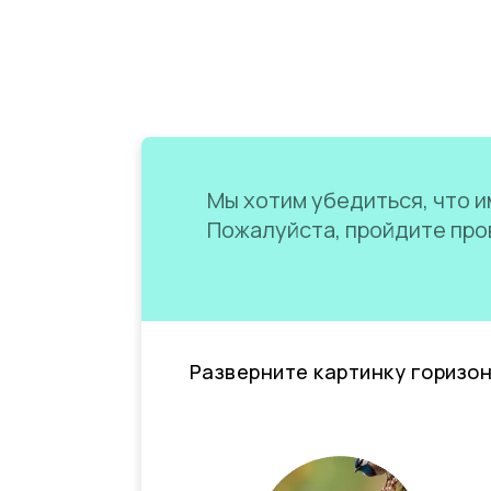
Мы хотим убедиться, что им
Пожалуйста, пройдите пров
Разверните картинку горизо