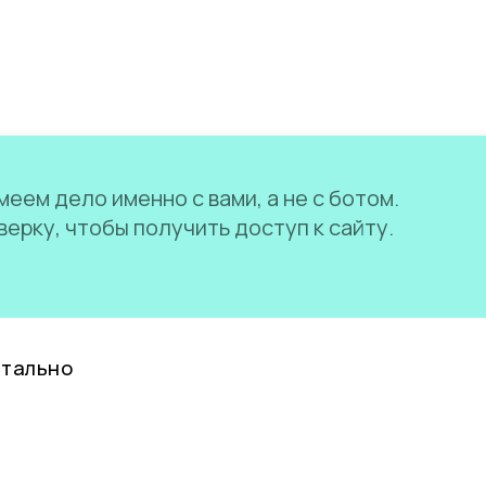
еем дело именно с вами, а не с ботом.
ерку, чтобы получить доступ к сайту.
нтально