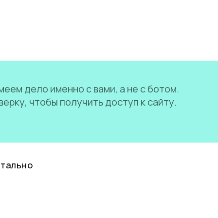
еем дело именно с вами, а не с ботом.
ерку, чтобы получить доступ к сайту.
нтально