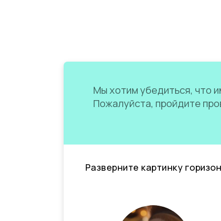
Мы хотим убедиться, что им
Пожалуйста, пройдите пров
Разверните картинку горизо