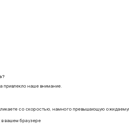
а?
а привлекло наше внимание.
 кликаете со скоростью, намного превышающую ожидаему
t в вашем браузере