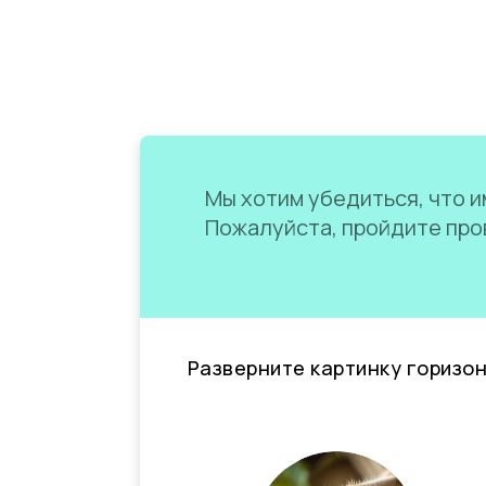
Мы хотим убедиться, что им
Пожалуйста, пройдите пров
Разверните картинку горизо