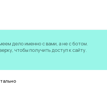
еем дело именно с вами, а не с ботом.
ерку, чтобы получить доступ к сайту.
нтально