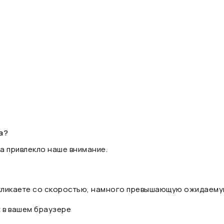
а?
а привлекло наше внимание.
 кликаете со скоростью, намного превышающую ожидаему
t в вашем браузере