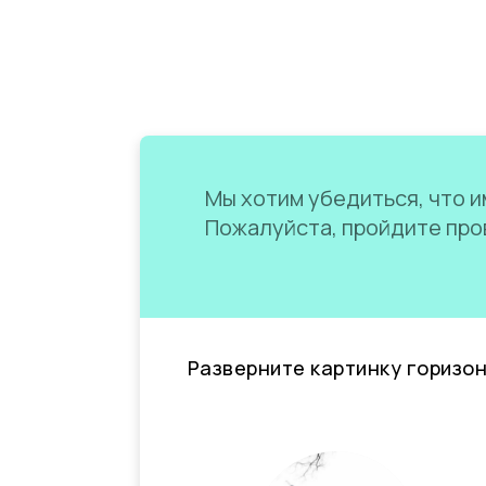
Мы хотим убедиться, что им
Пожалуйста, пройдите пров
Разверните картинку горизо