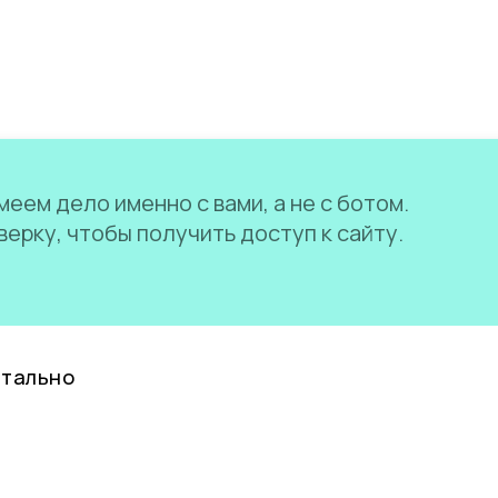
еем дело именно с вами, а не с ботом.
ерку, чтобы получить доступ к сайту.
нтально