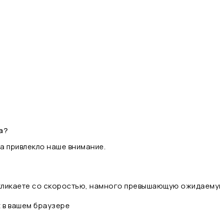
а?
а привлекло наше внимание.
 кликаете со скоростью, намного превышающую ожидаему
t в вашем браузере