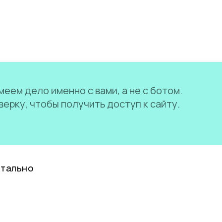
еем дело именно с вами, а не с ботом.
ерку, чтобы получить доступ к сайту.
нтально