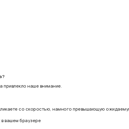
а?
а привлекло наше внимание.
 кликаете со скоростью, намного превышающую ожидаему
t в вашем браузере