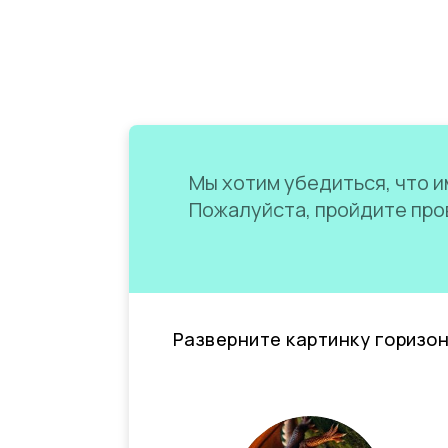
Мы хотим убедиться, что им
Пожалуйста, пройдите пров
Разверните картинку горизо