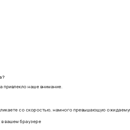
а?
а привлекло наше внимание.
 кликаете со скоростью, намного превышающую ожидаему
t в вашем браузере