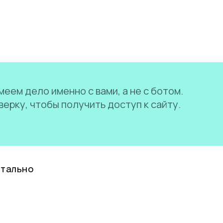
еем дело именно с вами, а не с ботом.
ерку, чтобы получить доступ к сайту.
нтально