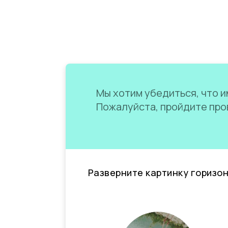
Мы хотим убедиться, что им
Пожалуйста, пройдите пров
Разверните картинку горизо