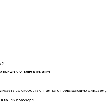
а?
а привлекло наше внимание.
 кликаете со скоростью, намного превышающую ожидаему
t в вашем браузере