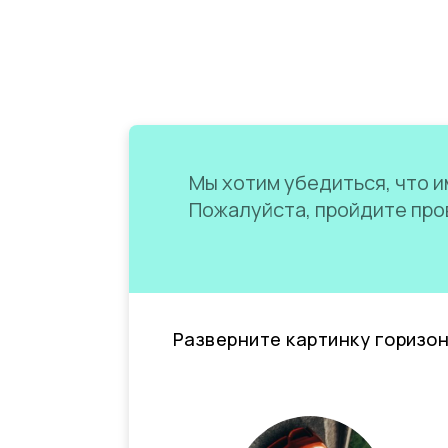
Мы хотим убедиться, что им
Пожалуйста, пройдите пров
Разверните картинку горизо