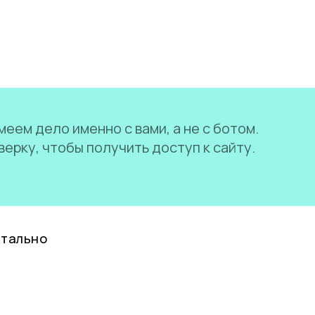
еем дело именно с вами, а не с ботом.
ерку, чтобы получить доступ к сайту.
нтально