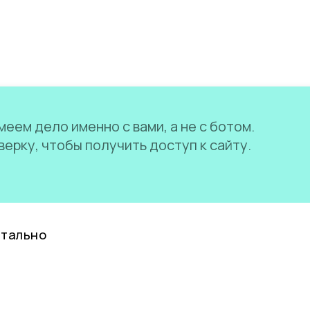
еем дело именно с вами, а не с ботом.
ерку, чтобы получить доступ к сайту.
нтально