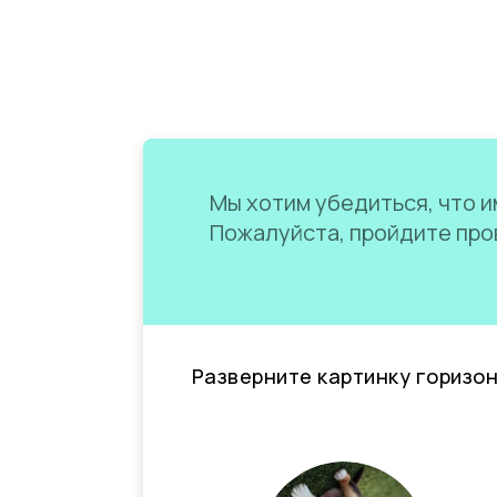
Мы хотим убедиться, что им
Пожалуйста, пройдите пров
Разверните картинку горизо