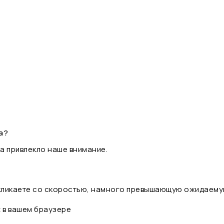
а?
а привлекло наше внимание.
 кликаете со скоростью, намного превышающую ожидаему
t в вашем браузере