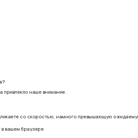
а?
а привлекло наше внимание.
 кликаете со скоростью, намного превышающую ожидаему
t в вашем браузере