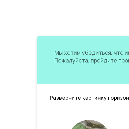
Мы хотим убедиться, что им
Пожалуйста, пройдите пров
Разверните картинку горизо