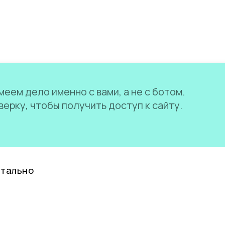
еем дело именно с вами, а не с ботом.
ерку, чтобы получить доступ к сайту.
нтально