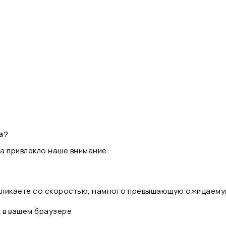
а?
а привлекло наше внимание.
 кликаете со скоростью, намного превышающую ожидаему
t в вашем браузере