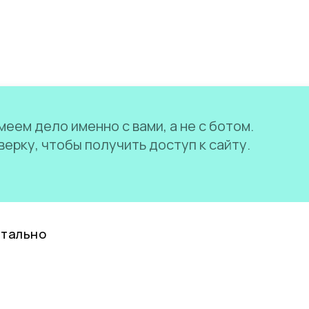
еем дело именно с вами, а не с ботом.
ерку, чтобы получить доступ к сайту.
нтально