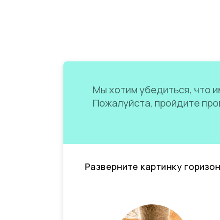
Мы хотим убедиться, что им
Пожалуйста, пройдите пров
Разверните картинку горизо