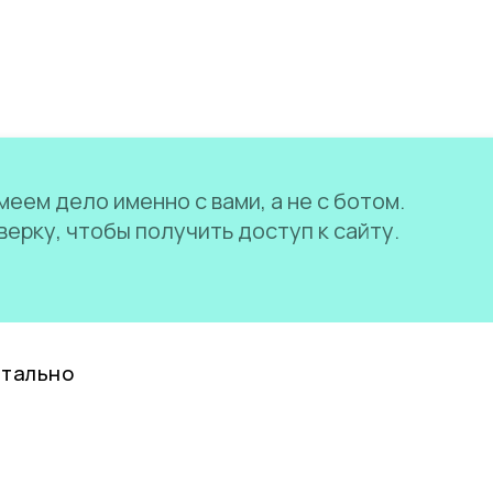
еем дело именно с вами, а не с ботом.
ерку, чтобы получить доступ к сайту.
нтально