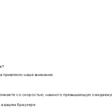
а?
а привлекло наше внимание.
 кликаете со скоростью, намного превышающую ожидаему
t в вашем браузере