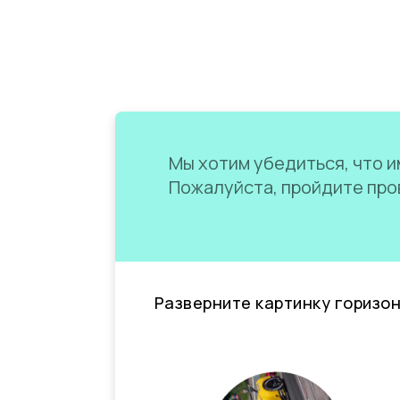
Мы хотим убедиться, что им
Пожалуйста, пройдите пров
Разверните картинку горизо