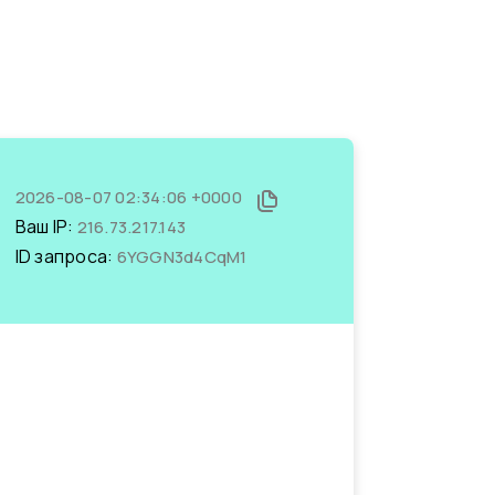
2026-08-07 02:34:06 +0000
Ваш IP:
216.73.217.143
ID запроса:
6YGGN3d4CqM1