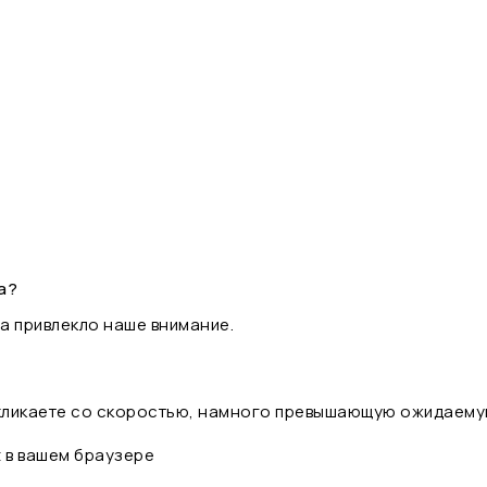
а?
а привлекло наше внимание.
 кликаете со скоростью, намного превышающую ожидаему
t в вашем браузере