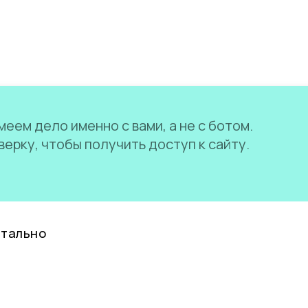
еем дело именно с вами, а не с ботом.
ерку, чтобы получить доступ к сайту.
нтально