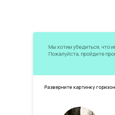
Мы хотим убедиться, что им
Пожалуйста, пройдите пров
Разверните картинку горизо