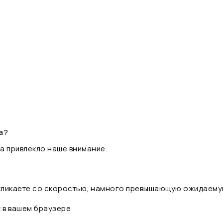
а?
а привлекло наше внимание.
 кликаете со скоростью, намного превышающую ожидаему
t в вашем браузере