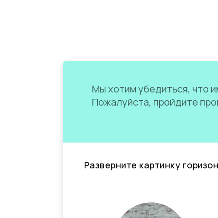
Мы хотим убедиться, что им
Пожалуйста, пройдите пров
Разверните картинку горизо