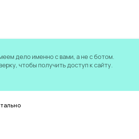
еем дело именно с вами, а не с ботом.
ерку, чтобы получить доступ к сайту.
нтально