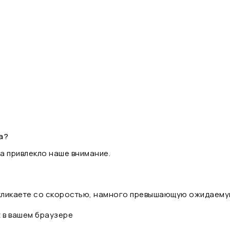
а?
а привлекло наше внимание.
 кликаете со скоростью, намного превышающую ожидаему
t в вашем браузере