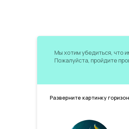
Мы хотим убедиться, что им
Пожалуйста, пройдите пров
Разверните картинку горизо