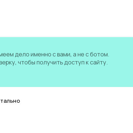
еем дело именно с вами, а не с ботом.
ерку, чтобы получить доступ к сайту.
нтально