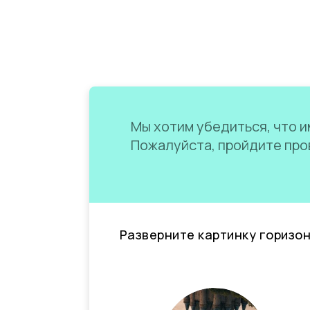
Мы хотим убедиться, что им
Пожалуйста, пройдите пров
Разверните картинку горизо