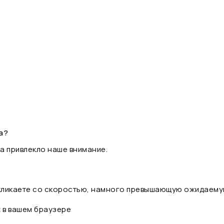
а?
а привлекло наше внимание.
 кликаете со скоростью, намного превышающую ожидаему
t в вашем браузере