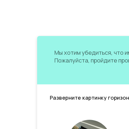
Мы хотим убедиться, что им
Пожалуйста, пройдите пров
Разверните картинку горизо