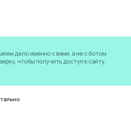
еем дело именно с вами, а не с ботом.
ерку, чтобы получить доступ к сайту.
нтально