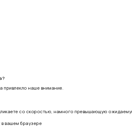
а?
а привлекло наше внимание.
 кликаете со скоростью, намного превышающую ожидаему
t в вашем браузере