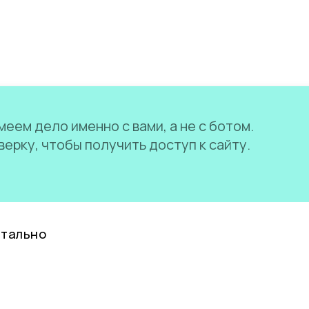
еем дело именно с вами, а не с ботом.
ерку, чтобы получить доступ к сайту.
нтально