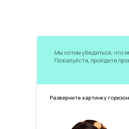
Мы хотим убедиться, что им
Пожалуйста, пройдите пров
Разверните картинку горизо