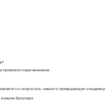
а?
а привлекло наше внимание.
 кликаете со скоростью, намного превышающую ожидаему
t в вашем браузере