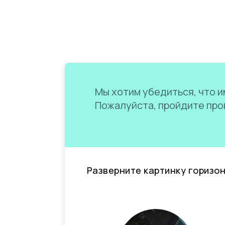
Мы хотим убедиться, что им
Пожалуйста, пройдите пров
Разверните картинку горизо