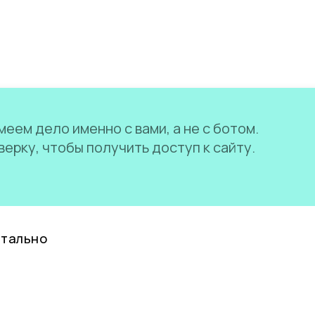
еем дело именно с вами, а не с ботом.
ерку, чтобы получить доступ к сайту.
нтально