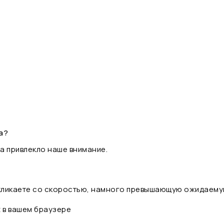
а?
а привлекло наше внимание.
 кликаете со скоростью, намного превышающую ожидаему
t в вашем браузере