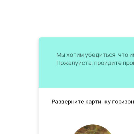
Мы хотим убедиться, что им
Пожалуйста, пройдите пров
Разверните картинку горизо