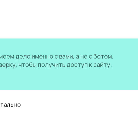
еем дело именно с вами, а не с ботом.
ерку, чтобы получить доступ к сайту.
нтально