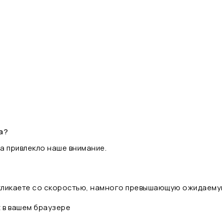
а?
а привлекло наше внимание.
 кликаете со скоростью, намного превышающую ожидаему
t в вашем браузере