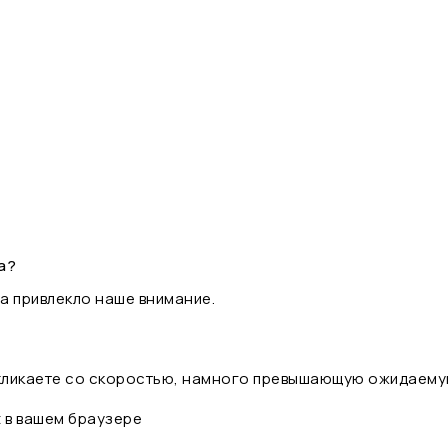
а?
а привлекло наше внимание.
 кликаете со скоростью, намного превышающую ожидаему
t в вашем браузере