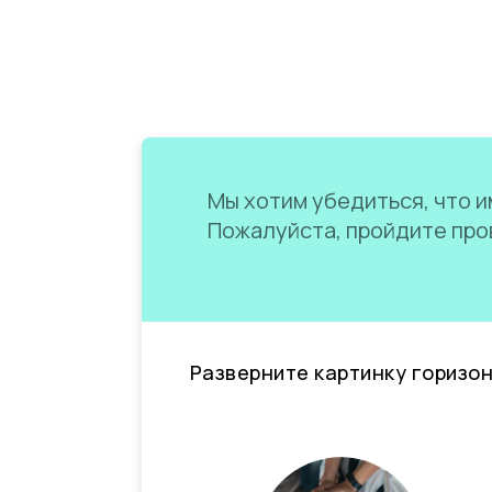
Мы хотим убедиться, что им
Пожалуйста, пройдите пров
Разверните картинку горизо