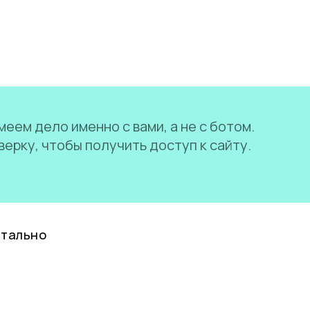
еем дело именно с вами, а не с ботом.
ерку, чтобы получить доступ к сайту.
нтально