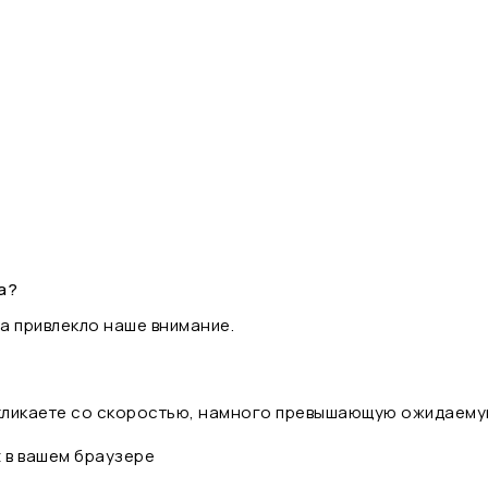
а?
а привлекло наше внимание.
 кликаете со скоростью, намного превышающую ожидаему
t в вашем браузере