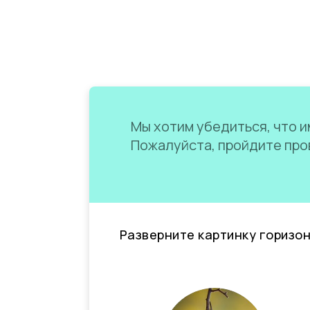
Мы хотим убедиться, что им
Пожалуйста, пройдите пров
Разверните картинку горизо