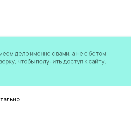
еем дело именно с вами, а не с ботом.
ерку, чтобы получить доступ к сайту.
нтально