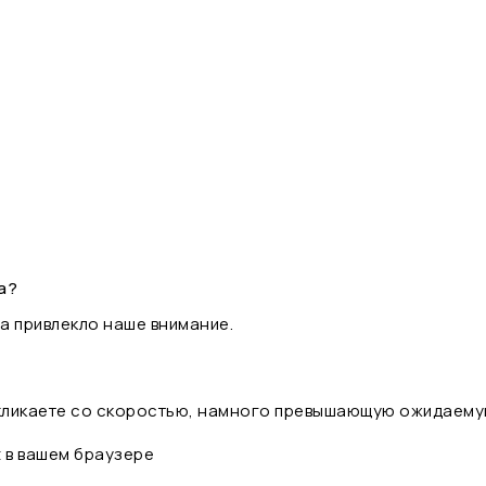
а?
а привлекло наше внимание.
 кликаете со скоростью, намного превышающую ожидаему
t в вашем браузере