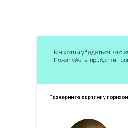
Мы хотим убедиться, что им
Пожалуйста, пройдите пров
Разверните картинку горизо