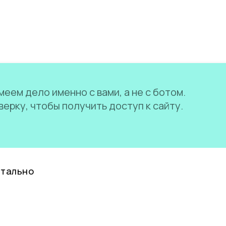
еем дело именно с вами, а не с ботом.
ерку, чтобы получить доступ к сайту.
нтально