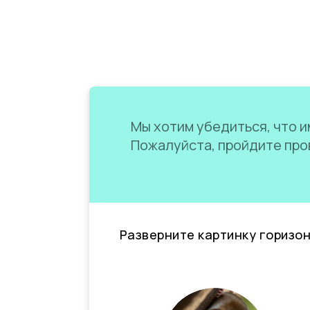
Мы хотим убедиться, что им
Пожалуйста, пройдите пров
Разверните картинку горизо