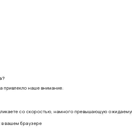
а?
а привлекло наше внимание.
 кликаете со скоростью, намного превышающую ожидаему
t в вашем браузере