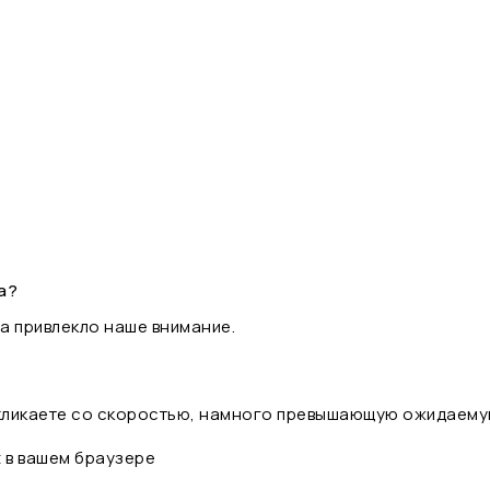
а?
а привлекло наше внимание.
 кликаете со скоростью, намного превышающую ожидаему
t в вашем браузере