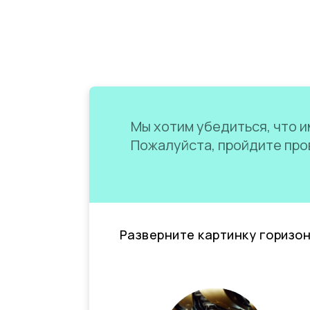
Мы хотим убедиться, что им
Пожалуйста, пройдите пров
Разверните картинку горизо