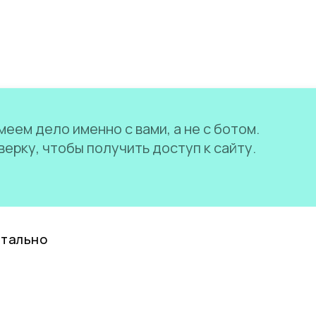
еем дело именно с вами, а не с ботом.
ерку, чтобы получить доступ к сайту.
нтально