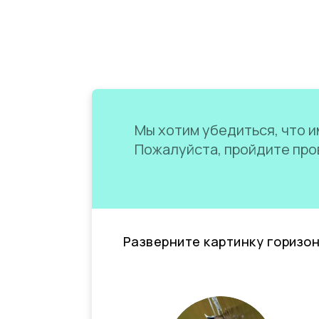
Мы хотим убедиться, что им
Пожалуйста, пройдите пров
Разверните картинку горизо