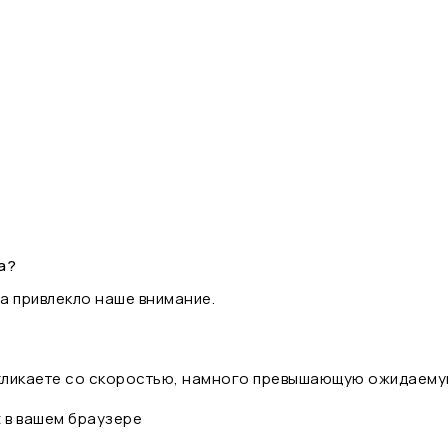
а?
а привлекло наше внимание.
 кликаете со скоростью, намного превышающую ожидаему
t в вашем браузере