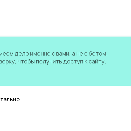
еем дело именно с вами, а не с ботом.
ерку, чтобы получить доступ к сайту.
нтально