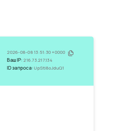
2026-08-08 13:51:30 +0000
Ваш IP:
216.73.217.134
ID запроса:
UpSti8oJduQ1