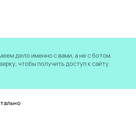
еем дело именно с вами, а не с ботом.
ерку, чтобы получить доступ к сайту.
нтально