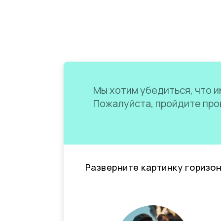
Мы хотим убедиться, что им
Пожалуйста, пройдите пров
Разверните картинку горизо