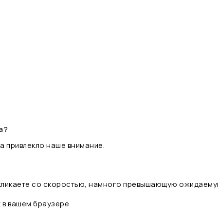
а?
а привлекло наше внимание.
 кликаете со скоростью, намного превышающую ожидаему
t в вашем браузере