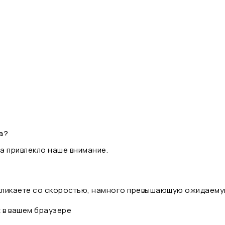
а?
а привлекло наше внимание.
 кликаете со скоростью, намного превышающую ожидаему
t в вашем браузере