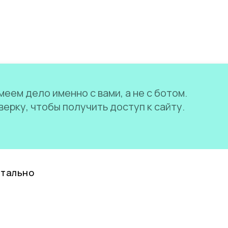
еем дело именно с вами, а не с ботом.
ерку, чтобы получить доступ к сайту.
нтально