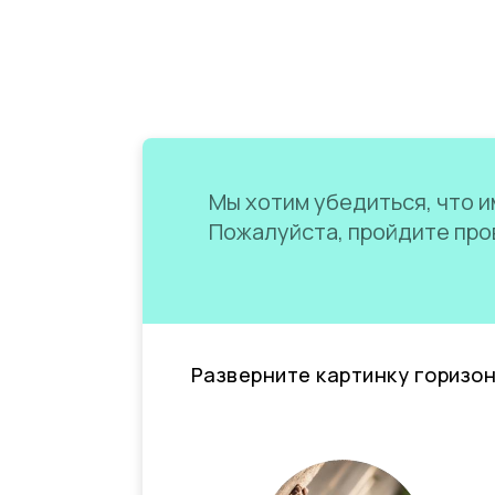
Мы хотим убедиться, что им
Пожалуйста, пройдите пров
Разверните картинку горизо