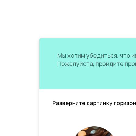
Мы хотим убедиться, что им
Пожалуйста, пройдите пров
Разверните картинку горизо