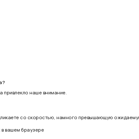
а?
а привлекло наше внимание.
 кликаете со скоростью, намного превышающую ожидаему
t в вашем браузере