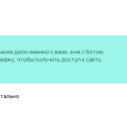
еем дело именно с вами, а не с ботом.
ерку, чтобы получить доступ к сайту.
нтально