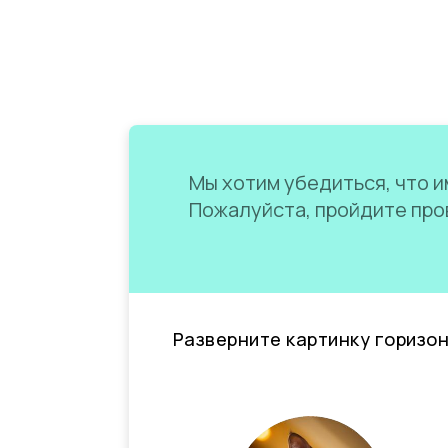
Мы хотим убедиться, что им
Пожалуйста, пройдите пров
Разверните картинку горизо