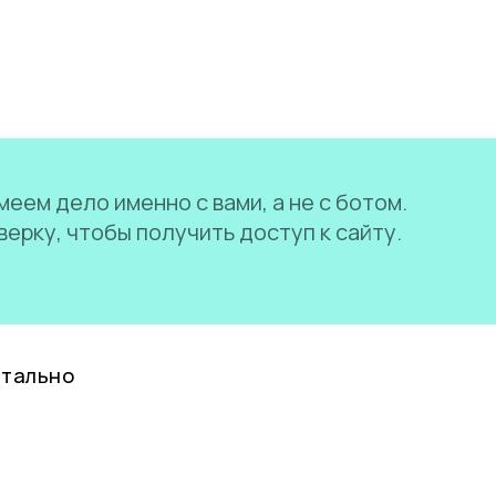
еем дело именно с вами, а не с ботом.
ерку, чтобы получить доступ к сайту.
нтально