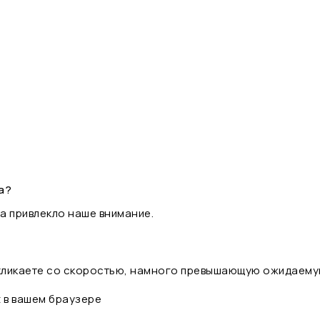
а?
а привлекло наше внимание.
 кликаете со скоростью, намного превышающую ожидаему
t в вашем браузере